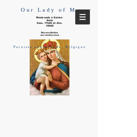
Our Lady of Mercy
Week-ends à Sainte-
Anne
Sam. 17h00 et dim.
10h00
Réconciliation
sur rendez-vous
Paroisse anglophone, Belgique