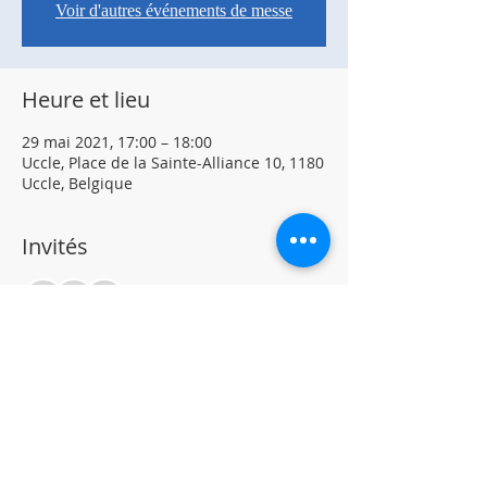
Voir d'autres événements de messe
Heure et lieu
29 mai 2021, 17:00 – 18:00
Uccle, Place de la Sainte-Alliance 10, 1180
Uccle, Belgique
Invités
+ 12 autres invités
À propos de l'événement
The Saturday Mass will take place in the 
Church of St Anne in Uccle.
The number is limited to 15 persons.
Social distancing is in place.  Masks 